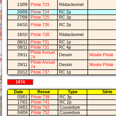
13/09
Pilote 723
Rédactionnel
20/09
Pilote 724
RC 2p
27/09
Pilote 725
RC 2p
04/10
Pilote 726
RC 2p
18/10
Pilote 728
Rédactionnel
08/11
Pilote 731
RC 1p
08/11
Pilote 731
RC 4p
Pilote Annuel
29/11
Dessin
Musée Pilote
74
Pilote Annuel
29/11
Dessin
Musée Pilote
74
20/12
Pilote 737
RC 1p
1974
Date
Revue
Type
Série
03/01
Pilote 739
RC 3p
17/01
Pilote 741
RC 2p
24/01
Pilote 742
Couverture
04/04
Pilote 752
Couverture