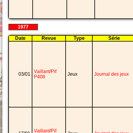
1977
Date
Revue
Type
Série
Vaillant/Pif
03/01
Jeux
Journal des jeux
P408
Vaillant/Pif