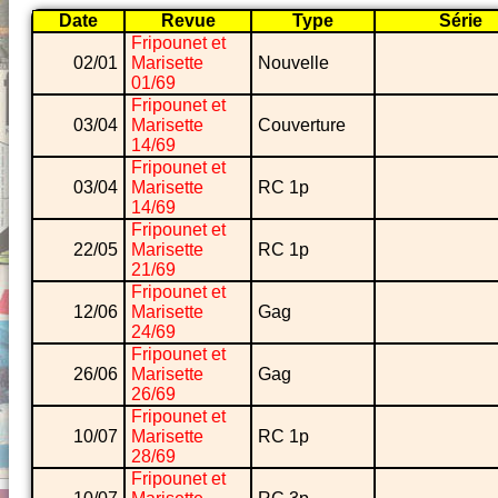
Date
Revue
Type
Série
Fripounet et
02/01
Marisette
Nouvelle
01/69
Fripounet et
03/04
Marisette
Couverture
14/69
Fripounet et
03/04
Marisette
RC 1p
14/69
Fripounet et
22/05
Marisette
RC 1p
21/69
Fripounet et
12/06
Marisette
Gag
24/69
Fripounet et
26/06
Marisette
Gag
26/69
Fripounet et
10/07
Marisette
RC 1p
28/69
Fripounet et