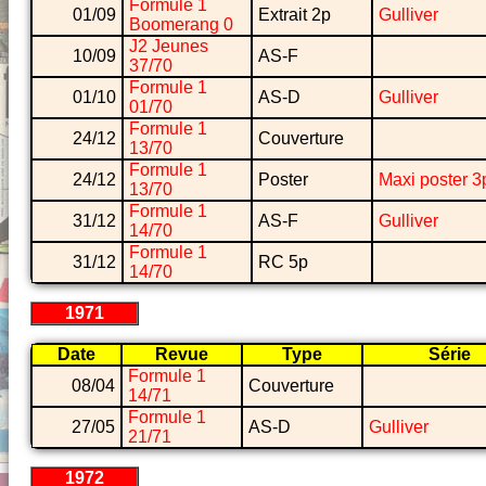
Formule 1
01/09
Extrait 2p
Gulliver
Boomerang 0
J2 Jeunes
10/09
AS-F
37/70
Formule 1
01/10
AS-D
Gulliver
01/70
Formule 1
24/12
Couverture
13/70
Formule 1
24/12
Poster
Maxi poster 3
13/70
Formule 1
31/12
AS-F
Gulliver
14/70
Formule 1
31/12
RC 5p
14/70
1971
Date
Revue
Type
Série
Formule 1
08/04
Couverture
14/71
Formule 1
27/05
AS-D
Gulliver
21/71
1972