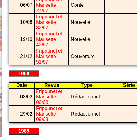
06/07
Marisette
Conte
27/67
Fripounet et
10/08
Marisette
Nouvelle
32/67
Fripounet et
19/10
Marisette
Nouvelle
42/67
Fripounet et
21/12
Marisette
Couverture
51/67
1968
Date
Revue
Type
Série
Fripounet et
08/02
Marisette
Rédactionnel
06/68
Fripounet et
29/02
Marisette
Rédactionnel
09/68
1969