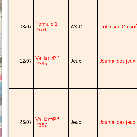
Formule 1
08/07
AS-D
Robinson Cruso
27/76
Vaillant/Pif
12/07
Jeux
Journal des jeux
P385
Vaillant/Pif
26/07
Jeux
Journal des jeux
P387