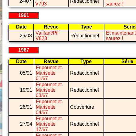
24/07
Rédactionnel
V793
saurez !
1961
Date
Revue
Type
Série
Vaillant/Pif
Et maintenant
26/03
Rédactionnel
V828
saurez !
1967
Date
Revue
Type
Série
Fripounet et
05/01
Marisette
Rédactionnel
01/67
Fripounet et
19/01
Marisette
Rédactionnel
03/67
Fripounet et
26/01
Marisette
Couverture
04/67
Fripounet et
27/04
Marisette
Rédactionnel
17/67
Fripounet et