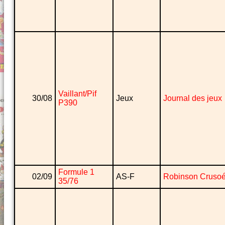
Vaillant/Pif
30/08
Jeux
Journal des jeux
P390
Formule 1
02/09
AS-F
Robinson Cruso
35/76