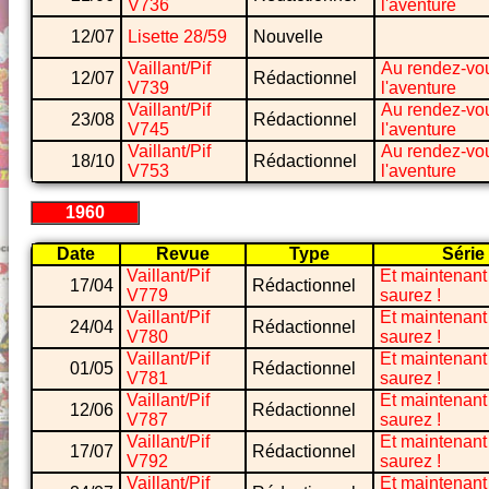
V736
l'aventure
12/07
Lisette 28/59
Nouvelle
Vaillant/Pif
Au rendez-vo
12/07
Rédactionnel
V739
l'aventure
Vaillant/Pif
Au rendez-vo
23/08
Rédactionnel
V745
l'aventure
Vaillant/Pif
Au rendez-vo
18/10
Rédactionnel
V753
l'aventure
1960
Date
Revue
Type
Série
Vaillant/Pif
Et maintenant
17/04
Rédactionnel
V779
saurez !
Vaillant/Pif
Et maintenant
24/04
Rédactionnel
V780
saurez !
Vaillant/Pif
Et maintenant
01/05
Rédactionnel
V781
saurez !
Vaillant/Pif
Et maintenant
12/06
Rédactionnel
V787
saurez !
Vaillant/Pif
Et maintenant
17/07
Rédactionnel
V792
saurez !
Vaillant/Pif
Et maintenant