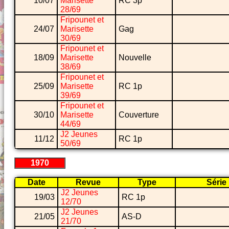
10/07
Marisette
RC 3p
28/69
Fripounet et
24/07
Marisette
Gag
30/69
Fripounet et
18/09
Marisette
Nouvelle
38/69
Fripounet et
25/09
Marisette
RC 1p
39/69
Fripounet et
30/10
Marisette
Couverture
44/69
J2 Jeunes
11/12
RC 1p
50/69
1970
Date
Revue
Type
Série
J2 Jeunes
19/03
RC 1p
12/70
J2 Jeunes
21/05
AS-D
21/70