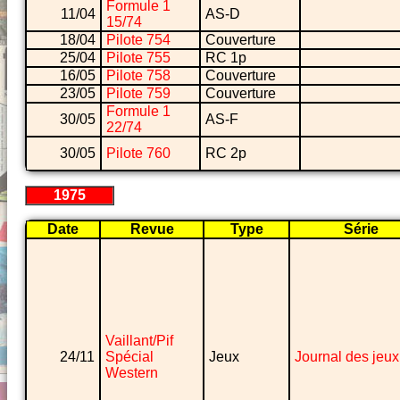
Formule 1
11/04
AS-D
15/74
18/04
Pilote 754
Couverture
25/04
Pilote 755
RC 1p
16/05
Pilote 758
Couverture
23/05
Pilote 759
Couverture
Formule 1
30/05
AS-F
22/74
30/05
Pilote 760
RC 2p
1975
Date
Revue
Type
Série
Vaillant/Pif
24/11
Spécial
Jeux
Journal des jeux
Western