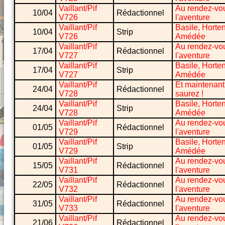
Vaillant/Pif
Au rendez-vo
10/04
Rédactionnel
V726
l'aventure
Vaillant/Pif
Basile, Horte
10/04
Strip
V726
Amédée
Vaillant/Pif
Au rendez-vo
17/04
Rédactionnel
V727
l'aventure
Vaillant/Pif
Basile, Horte
17/04
Strip
V727
Amédée
Vaillant/Pif
Et maintenant
24/04
Rédactionnel
V728
saurez !
Vaillant/Pif
Basile, Horte
24/04
Strip
V728
Amédée
Vaillant/Pif
Au rendez-vo
01/05
Rédactionnel
V729
l'aventure
Vaillant/Pif
Basile, Horte
01/05
Strip
V729
Amédée
Vaillant/Pif
Au rendez-vo
15/05
Rédactionnel
V731
l'aventure
Vaillant/Pif
Au rendez-vo
22/05
Rédactionnel
V732
l'aventure
Vaillant/Pif
Au rendez-vo
31/05
Rédactionnel
V733
l'aventure
Vaillant/Pif
Au rendez-vo
21/06
Rédactionnel