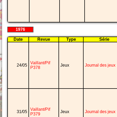
1976
Date
Revue
Type
Série
Vaillant/Pif
24/05
Jeux
Journal des jeux
P378
Vaillant/Pif
31/05
Jeux
Journal des jeux
P379