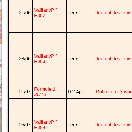
Vaillant/Pif
21/06
Jeux
Journal des jeux
P382
Vaillant/Pif
28/06
Jeux
Journal des jeux
P383
Formule 1
01/07
RC 4p
Robinson Cruso
26/76
Vaillant/Pif
05/07
Jeux
Journal des jeux
P384