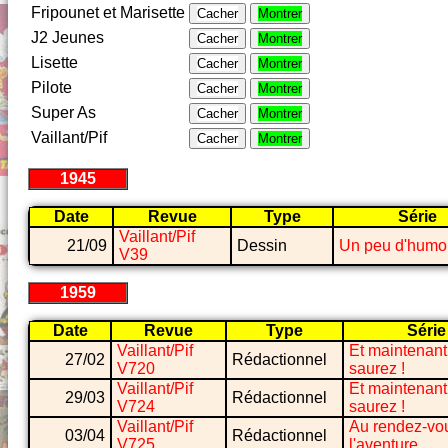
Fripounet et Marisette
Cacher
Montrer
J2 Jeunes
Cacher
Montrer
Lisette
Cacher
Montrer
Pilote
Cacher
Montrer
Super As
Cacher
Montrer
Vaillant/Pif
Cacher
Montrer
1945
Date
Revue
Type
Série
Vaillant/Pif
21/09
Dessin
Un peu d'humo
V39
1959
Date
Revue
Type
Série
Vaillant/Pif
Et maintenant
27/02
Rédactionnel
V720
saurez !
Vaillant/Pif
Et maintenant
29/03
Rédactionnel
V724
saurez !
Vaillant/Pif
Au rendez-vo
03/04
Rédactionnel
V725
l'aventure