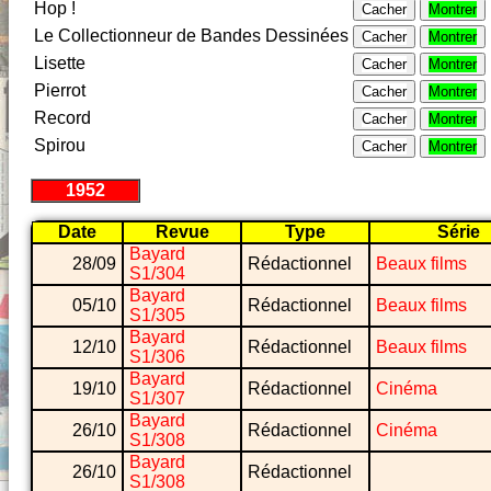
Hop !
Cacher
Montrer
Le Collectionneur de Bandes Dessinées
Cacher
Montrer
Lisette
Cacher
Montrer
Pierrot
Cacher
Montrer
Record
Cacher
Montrer
Spirou
Cacher
Montrer
1952
Date
Revue
Type
Série
Bayard
28/09
Rédactionnel
Beaux films
S1/304
Bayard
05/10
Rédactionnel
Beaux films
S1/305
Bayard
12/10
Rédactionnel
Beaux films
S1/306
Bayard
19/10
Rédactionnel
Cinéma
S1/307
Bayard
26/10
Rédactionnel
Cinéma
S1/308
Bayard
26/10
Rédactionnel
S1/308