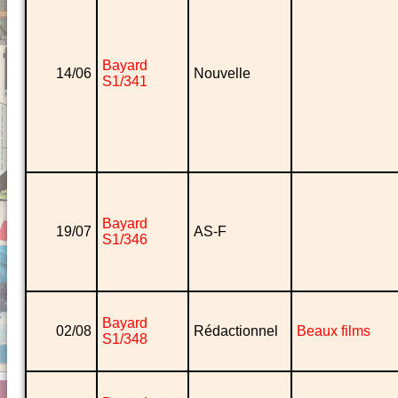
Bayard
14/06
Nouvelle
S1/341
Bayard
19/07
AS-F
S1/346
Bayard
02/08
Rédactionnel
Beaux films
S1/348