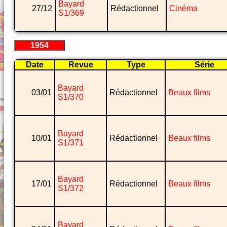
Bayard
27/12
Rédactionnel
Cinéma
S1/369
1954
Date
Revue
Type
Série
Bayard
03/01
Rédactionnel
Beaux films
S1/370
Bayard
10/01
Rédactionnel
Beaux films
S1/371
Bayard
17/01
Rédactionnel
Beaux films
S1/372
Bayard