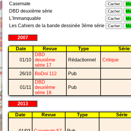
Casemate
Cacher
Mo
DBD deuxième série
Cacher
Mo
L'Immanquable
Cacher
Mo
Les Cahiers de la bande dessinée 3ème série
Cacher
Mo
2007
Date
Revue
Type
Série
DBD
01/10
deuxième
Rédactionnel
Critique
série 17
26/10
BoDoï 112
Pub
DBD
01/11
deuxième
Pub
série 18
2013
Date
Revue
Type
Série
01/03
Casemate 57
Pub