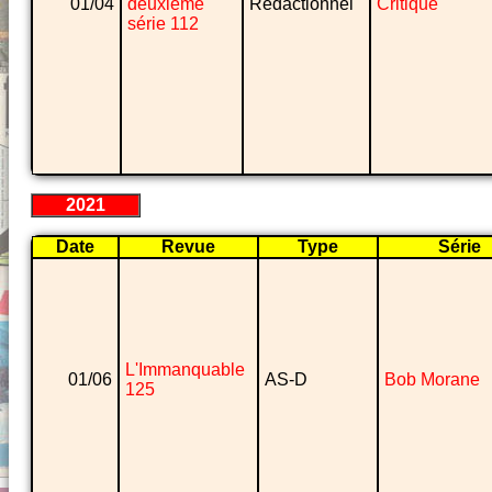
01/04
deuxième
Rédactionnel
Critique
série 112
2021
Date
Revue
Type
Série
L'Immanquable
01/06
AS-D
Bob Morane
125