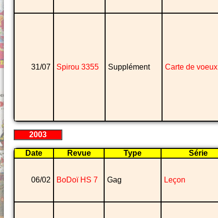
31/07
Spirou 3355
Supplément
Carte de voeux
2003
Date
Revue
Type
Série
06/02
BoDoï HS 7
Gag
Leçon