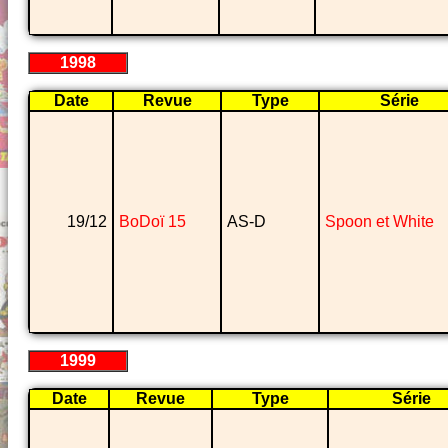
1998
Date
Revue
Type
Série
19/12
BoDoï 15
AS-D
Spoon et White
1999
Date
Revue
Type
Série