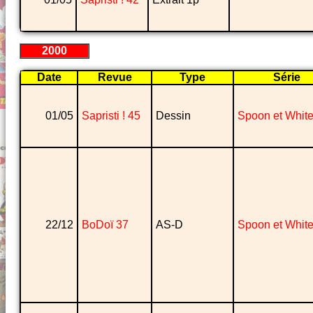
2000
Date
Revue
Type
Série
01/05
Sapristi ! 45
Dessin
Spoon et Whit
22/12
BoDoï 37
AS-D
Spoon et Whit