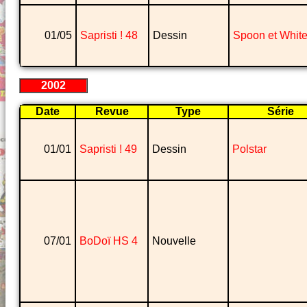
01/05
Sapristi ! 48
Dessin
Spoon et Whit
2002
Date
Revue
Type
Série
01/01
Sapristi ! 49
Dessin
Polstar
07/01
BoDoï HS 4
Nouvelle