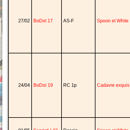
27/02
BoDoï 17
AS-F
Spoon et White
24/04
BoDoï 19
RC 1p
Cadavre exquis