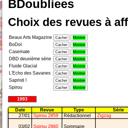
BDoubliees
Choix des revues à aff
Beaux Arts Magazine
Cacher
Montrer
BoDoï
Cacher
Montrer
Casemate
Cacher
Montrer
DBD deuxième série
Cacher
Montrer
Fluide Glacial
Cacher
Montrer
L'Echo des Savanes
Cacher
Montrer
Sapristi !
Cacher
Montrer
Spirou
Cacher
Montrer
1993
Date
Revue
Type
Série
27/01
Spirou 2859
Rédactionnel
Zigzag
03/02
Spirou 2860
Sommaire