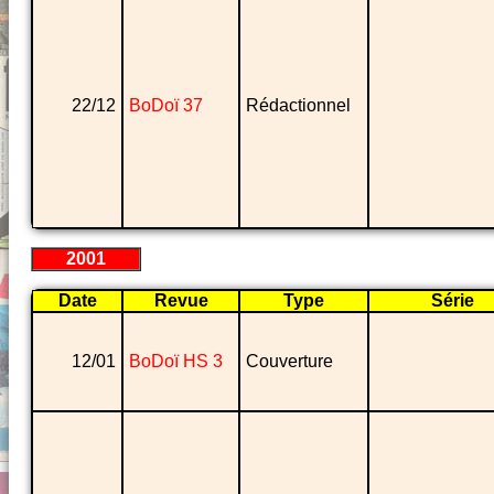
22/12
BoDoï 37
Rédactionnel
2001
Date
Revue
Type
Série
12/01
BoDoï HS 3
Couverture