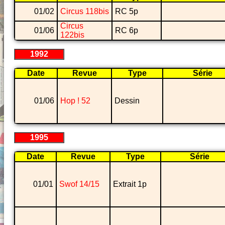
01/02
Circus 118bis
RC 5p
Circus
01/06
RC 6p
122bis
1992
Date
Revue
Type
Série
01/06
Hop ! 52
Dessin
1995
Date
Revue
Type
Série
01/01
Swof 14/15
Extrait 1p