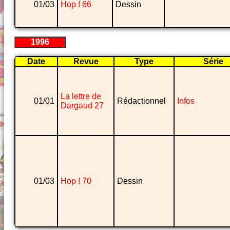
01/03
Hop ! 66
Dessin
1996
Date
Revue
Type
Série
La lettre de
01/01
Rédactionnel
Infos
Dargaud 27
01/03
Hop ! 70
Dessin