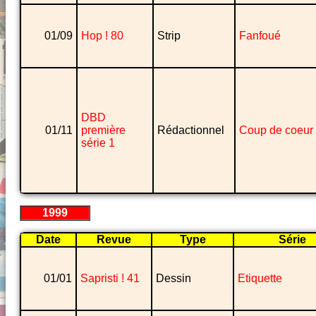
01/09
Hop ! 80
Strip
Fanfoué
DBD
01/11
première
Rédactionnel
Coup de coeur
série 1
1999
Date
Revue
Type
Série
01/01
Sapristi ! 41
Dessin
Etiquette