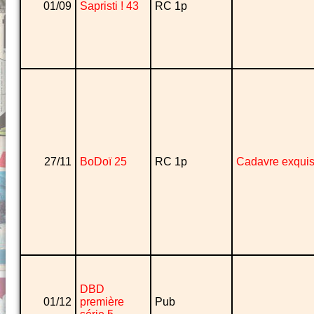
01/09
Sapristi ! 43
RC 1p
27/11
BoDoï 25
RC 1p
Cadavre exqui
DBD
01/12
première
Pub