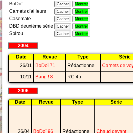
BoDoï
Cacher
Montrer
Carnets d'ailleurs
Cacher
Montrer
Casemate
Cacher
Montrer
DBD deuxième série
Cacher
Montrer
Spirou
Cacher
Montrer
2004
Date
Revue
Type
Série
26/01
BoDoï 71
Rédactionnel
Carnets de vo
10/11
Bang ! 8
RC 4p
2006
Date
Revue
Type
Série
26/04
BoDoï 96
Rédactionnel
Chaud devant