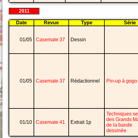
2011
Date
Revue
Type
Série
01/05
Casemate 37
Dessin
01/05
Casemate 37
Rédactionnel
Pin-up à gogo
Techniques se
des Grands Ma
01/10
Casemate 41
Extrait 1p
de la bande
dessinée