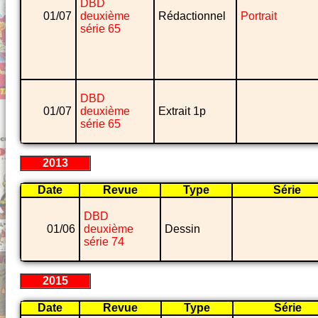
DBD
01/07
deuxième
Rédactionnel
Portrait
série 65
DBD
01/07
deuxième
Extrait 1p
série 65
2013
Date
Revue
Type
Série
DBD
01/06
deuxième
Dessin
série 74
2015
Date
Revue
Type
Série