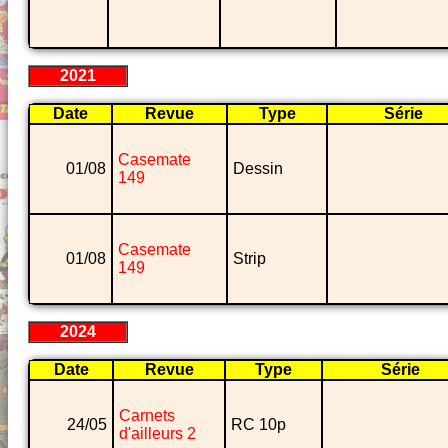
2021
Date
Revue
Type
Série
Casemate
01/08
Dessin
149
Casemate
01/08
Strip
149
2024
Date
Revue
Type
Série
Carnets
24/05
RC 10p
d'ailleurs 2