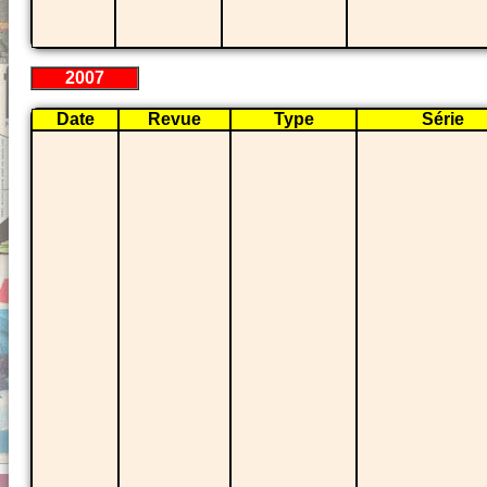
2007
Date
Revue
Type
Série