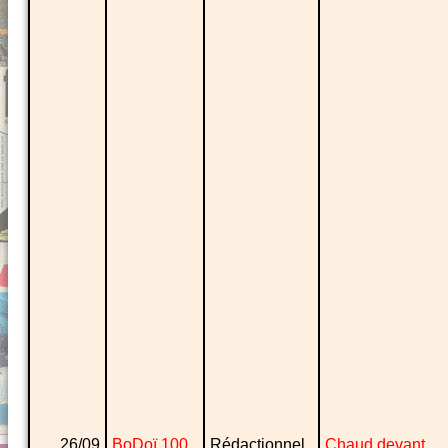
26/09
BoDoï 100
Rédactionnel
Chaud devant