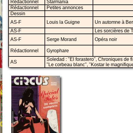
Rédactionnel
Starmania
Rédactionnel
Petites annonces
Dessin
AS-F
Louis la Guigne
Un automne à Ber
AS-F
Les sorcières de 
AS-F
Serge Morand
Opéra noir
Rédactionnel
Gyrophare
Soledad : "El forastero", Chroniques de f
AS
"Le corbeau blanc", "Kostar le magnifiqu