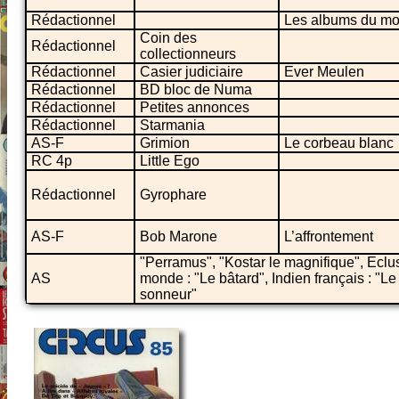
Rédactionnel
Les albums du mo
Coin des
Rédactionnel
collectionneurs
Rédactionnel
Casier judiciaire
Ever Meulen
Rédactionnel
BD bloc de Numa
Rédactionnel
Petites annonces
Rédactionnel
Starmania
AS-F
Grimion
Le corbeau blanc
RC 4p
Little Ego
Rédactionnel
Gyrophare
AS-F
Bob Marone
L’affrontement
"Perramus", "Kostar le magnifique", Eclu
AS
monde : "Le bâtard", Indien français : "L
sonneur"