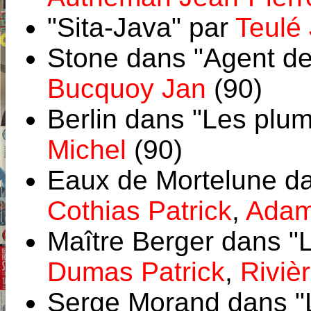
"Sita-Java" par
Teulé
Stone dans "Agent d
Bucquoy Jan
(90)
Berlin dans "Les plum
Michel
(90)
Eaux de Mortelune dan
Cothias Patrick
,
Adam
Maître Berger dans "
Dumas Patrick
,
Riviè
Serge Morand dans "