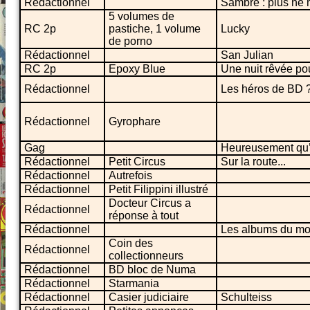
Rédactionnel
Sambre : plus ne m
5 volumes de
RC 2p
pastiche, 1 volume
Lucky
de porno
Rédactionnel
San Julian
RC 2p
Epoxy Blue
Une nuit rêvée pou
Rédactionnel
Les héros de BD ?
Rédactionnel
Gyrophare
Gag
Heureusement qu’il
Rédactionnel
Petit Circus
Sur la route...
Rédactionnel
Autrefois
Rédactionnel
Petit Filippini illustré
Docteur Circus a
Rédactionnel
réponse à tout
Rédactionnel
Les albums du mo
Coin des
Rédactionnel
collectionneurs
Rédactionnel
BD bloc de Numa
Rédactionnel
Starmania
Rédactionnel
Casier judiciaire
Schulteiss