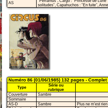
"Perramus", Cargo : "Princesse de Lune",
AS
solitudes", Capahuchos : "En fuite", Anne
Numéro 86 (01/06/1985) 132 pages - Complet
Série ou
Type
rubrique
Couverture
Sambre
Sommaire
AS-D
Sambre
Plus ne m’est rien