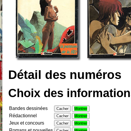
Détail des numéros
Choix des informations
Bandes dessinées
Cacher
Montrer
Rédactionnel
Cacher
Montrer
Jeux et concours
Cacher
Montrer
Romans et nouvelles
Cacher
Montrer