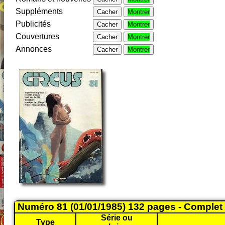
Suppléments
Cacher
Montrer
Publicités
Cacher
Montrer
Couvertures
Cacher
Montrer
Annonces
Cacher
Montrer
Numéro 81 (01/01/1985) 132 pages - Complet
Série ou
Type