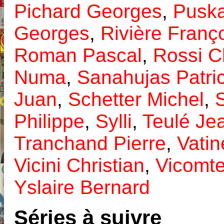
Pichard Georges
,
Puska
Georges
,
Rivière Franç
Roman Pascal
,
Rossi Ch
Numa
,
Sanahujas Patri
Juan
,
Schetter Michel
,
Philippe
,
Sylli
,
Teulé Je
Tranchand Pierre
,
Vatin
Vicini Christian
,
Vicomte
Yslaire Bernard
Séries à suivre