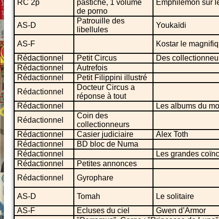
RC 2p
pastiche, 1 volume
Emphilémon sur l
de porno
Patrouille des
AS-D
Youkaïdi
libellules
AS-F
Kostar le magnifi
Rédactionnel
Petit Circus
Des collectionneu
Rédactionnel
Autrefois
Rédactionnel
Petit Filippini illustré
Docteur Circus a
Rédactionnel
réponse à tout
Rédactionnel
Les albums du mo
Coin des
Rédactionnel
collectionneurs
Rédactionnel
Casier judiciaire
Alex Toth
Rédactionnel
BD bloc de Numa
Rédactionnel
Les grandes coïn
Rédactionnel
Petites annonces
Rédactionnel
Gyrophare
AS-D
Tomah
Le solitaire
AS-F
Ecluses du ciel
Gwen d’Armor