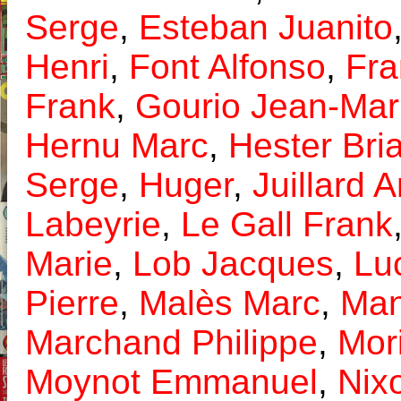
Serge
,
Esteban Juanito
Henri
,
Font Alfonso
,
Fra
Frank
,
Gourio Jean-Mar
Hernu Marc
,
Hester Bri
Serge
,
Huger
,
Juillard 
Labeyrie
,
Le Gall Frank
Marie
,
Lob Jacques
,
Lu
Pierre
,
Malès Marc
,
Man
Marchand Philippe
,
Mor
Moynot Emmanuel
,
Nix