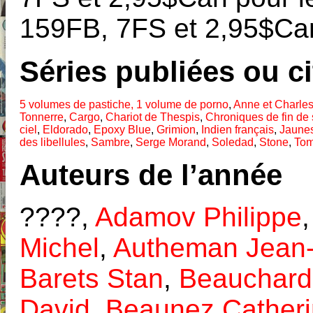
159FB, 7FS et 2,95$Can
Séries publiées ou c
5 volumes de pastiche, 1 volume de porno
,
Anne et Charle
Tonnerre
,
Cargo
,
Chariot de Thespis
,
Chroniques de fin de 
ciel
,
Eldorado
,
Epoxy Blue
,
Grimion
,
Indien français
,
Jaune
des libellules
,
Sambre
,
Serge Morand
,
Soledad
,
Stone
,
To
Auteurs de l’année
????,
Adamov Philippe
Michel
,
Autheman Jean-
Barets Stan
,
Beauchard
David
,
Beaunez Cather