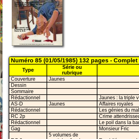
Numéro 85 (01/05/1985) 132 pages - Complet
Série ou
Type
rubrique
Couverture
Jaunes
Dessin
Sommaire
Rédactionnel
Jaunes : la triple v
AS-D
Jaunes
Affaires royales
Rédactionnel
Les génies du ma
RC 2p
Crime attendrisse
Rédactionnel
Le poil dans la b
Gag
Monsieur Fric
5 volumes de