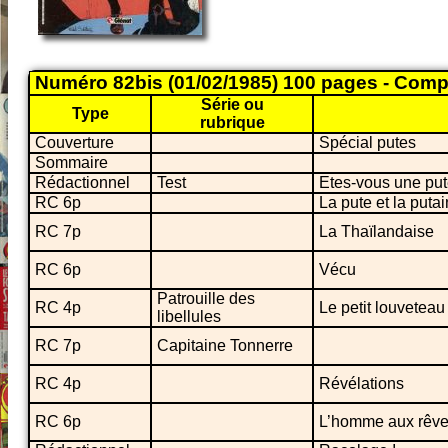
Numéro 82bis (01/02/1985) 100 pages - Comp
Série ou
Type
rubrique
Couverture
Spécial putes
Sommaire
Rédactionnel
Test
Etes-vous une put
RC 6p
La pute et la putai
RC 7p
La Thaïlandaise
RC 6p
Vécu
Patrouille des
RC 4p
Le petit louveteau 
libellules
RC 7p
Capitaine Tonnerre
RC 4p
Révélations
RC 6p
L’homme aux rêv