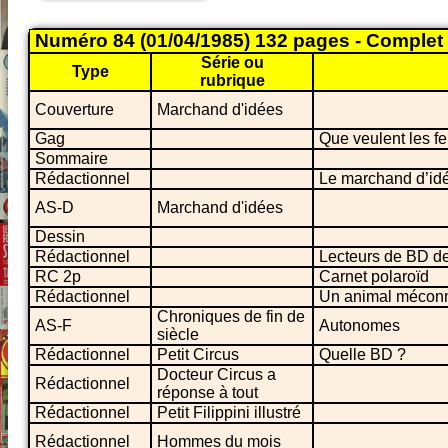
Numéro 84 (01/04/1985) 132 pages - Complet
Série ou
Type
rubrique
Couverture
Marchand d'idées
Gag
Que veulent les 
Sommaire
Rédactionnel
Le marchand d’idé
AS-D
Marchand d'idées
Dessin
Rédactionnel
Lecteurs de BD de
RC 2p
Carnet polaroïd
Rédactionnel
Un animal méconnu
Chroniques de fin de
AS-F
Autonomes
siècle
Rédactionnel
Petit Circus
Quelle BD ?
Docteur Circus a
Rédactionnel
réponse à tout
Rédactionnel
Petit Filippini illustré
Rédactionnel
Hommes du mois