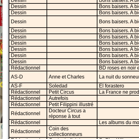
Dessin
Bons baisers. A bi
Dessin
Bons baisers. A bi
Dessin
Bons baisers. A bi
Dessin
Bons baisers. A bi
Dessin
Bons baisers. A bi
Dessin
Bons baisers. A bi
Dessin
Bons baisers. A bi
Dessin
Bons baisers. A bi
Dessin
Bons baisers. A bi
Dessin
Bons baisers. A bi
Rédactionnel
BD roses en noir e
AS-D
Anne et Charles
La nuit du sonneu
AS-F
Soledad
El forastero
Rédactionnel
Petit Circus
La France ne produ
Rédactionnel
Autrefois
Rédactionnel
Petit Filippini illustré
Docteur Circus a
Rédactionnel
réponse à tout
Rédactionnel
Les albums du mo
Coin des
Rédactionnel
collectionneurs