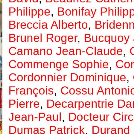
Philippe
,
Bonifay Philip
Breccia Alberto
,
Briden
Brunel Roger
,
Bucquoy 
Camano Jean-Claude
,
Commenge Sophie
,
Con
Cordonnier Dominique
,
François
,
Cossu Antoni
Pierre
,
Decarpentrie Da
Jean-Paul
,
Docteur Cir
Dumas Patrick
,
Durand