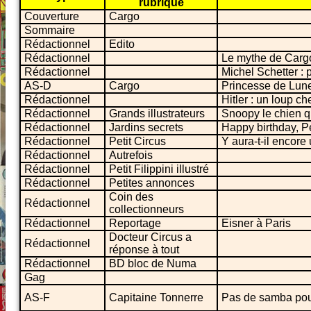
rubrique
Couverture
Cargo
Sommaire
Rédactionnel
Edito
Rédactionnel
Le mythe de Carg
Rédactionnel
Michel Schetter : 
AS-D
Cargo
Princesse de Lun
Rédactionnel
Hitler : un loup c
Rédactionnel
Grands illustrateurs
Snoopy le chien qu
Rédactionnel
Jardins secrets
Happy birthday, P
Rédactionnel
Petit Circus
Y aura-t-il encore
Rédactionnel
Autrefois
Rédactionnel
Petit Filippini illustré
Rédactionnel
Petites annonces
Coin des
Rédactionnel
collectionneurs
Rédactionnel
Reportage
Eisner à Paris
Docteur Circus a
Rédactionnel
réponse à tout
Rédactionnel
BD bloc de Numa
Gag
AS-F
Capitaine Tonnerre
Pas de samba pou