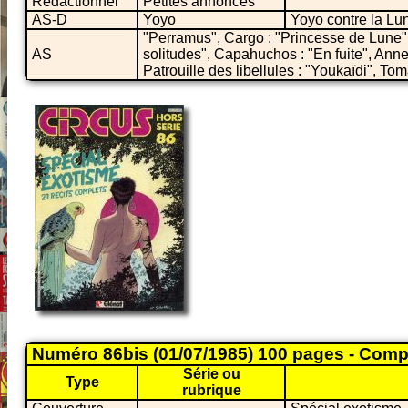
Rédactionnel
Petites annonces
AS-D
Yoyo
Yoyo contre la Lu
"Perramus", Cargo : "Princesse de Lune",
AS
solitudes", Capahuchos : "En fuite", Anne
Patrouille des libellules : "Youkaïdi", Toma
Numéro 86bis (01/07/1985) 100 pages - Comp
Série ou
Type
rubrique