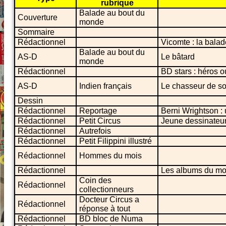
rubrique
Balade au bout du
Couverture
monde
Sommaire
Rédactionnel
Vicomte : la balad
Balade au bout du
AS-D
Le bâtard
monde
Rédactionnel
BD stars : héros 
AS-D
Indien français
Le chasseur de so
Dessin
Rédactionnel
Reportage
Berni Wrightson : 
Rédactionnel
Petit Circus
Jeune dessinateur 
Rédactionnel
Autrefois
Rédactionnel
Petit Filippini illustré
Rédactionnel
Hommes du mois
Rédactionnel
Les albums du mo
Coin des
Rédactionnel
collectionneurs
Docteur Circus a
Rédactionnel
réponse à tout
Rédactionnel
BD bloc de Numa