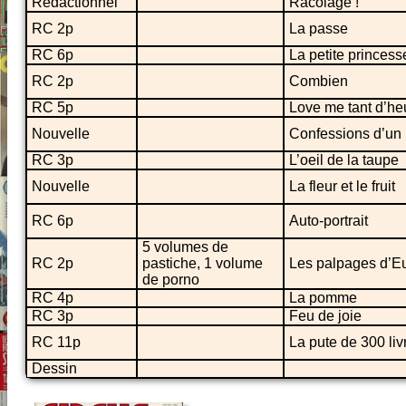
Rédactionnel
Racolage !
RC 2p
La passe
RC 6p
La petite princess
RC 2p
Combien
RC 5p
Love me tant d’he
Nouvelle
Confessions d’un 
RC 3p
L’oeil de la taupe
Nouvelle
La fleur et le fruit
RC 6p
Auto-portrait
5 volumes de
RC 2p
pastiche, 1 volume
Les palpages d’E
de porno
RC 4p
La pomme
RC 3p
Feu de joie
RC 11p
La pute de 300 liv
Dessin