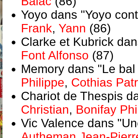
Balac
(86)
Yoyo dans "Yoyo cont
Frank
,
Yann
(86)
Clarke et Kubrick dan
Font Alfonso
(87)
Memory dans "Le bal
Philippe
,
Cothias Patr
Chariot de Thespis d
Christian
,
Bonifay Phi
Vic Valence dans "Un
Autheman Jean-Pierr