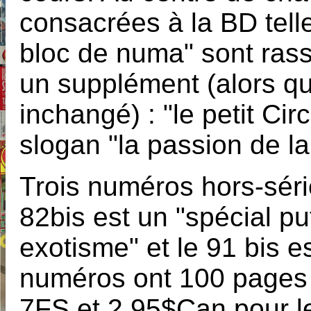
consacrées à la BD telle 
bloc de numa" sont ras
un supplément (alors q
inchangé) : "le petit Cir
slogan "la passion de la 
Trois numéros hors-séri
82bis est un "spécial put
exotisme" et le 91 bis e
numéros ont 100 pages 
7FS et 2,95$Can pour le