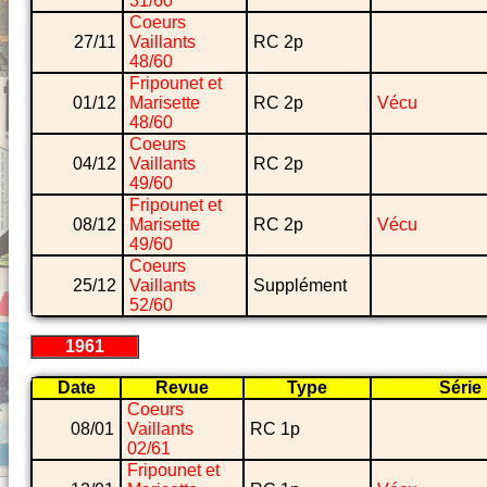
31/60
Coeurs
27/11
Vaillants
RC 2p
48/60
Fripounet et
01/12
Marisette
RC 2p
Vécu
48/60
Coeurs
04/12
Vaillants
RC 2p
49/60
Fripounet et
08/12
Marisette
RC 2p
Vécu
49/60
Coeurs
25/12
Vaillants
Supplément
52/60
1961
Date
Revue
Type
Série
Coeurs
08/01
Vaillants
RC 1p
02/61
Fripounet et