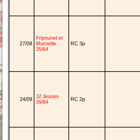
Fripounet et
27/08
Marisette
RC 3p
35/64
J2 Jeunes
24/09
RC 2p
39/64