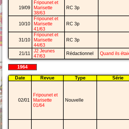
Fripounet et
19/09
Marisette
RC 3p
38/63
Fripounet et
10/10
Marisette
RC 3p
41/63
Fripounet et
31/10
Marisette
RC 3p
44/63
J2 Jeunes
21/11
Rédactionnel
Quand ils étai
47/63
1964
Date
Revue
Type
Série
Fripounet et
02/01
Marisette
Nouvelle
01/64