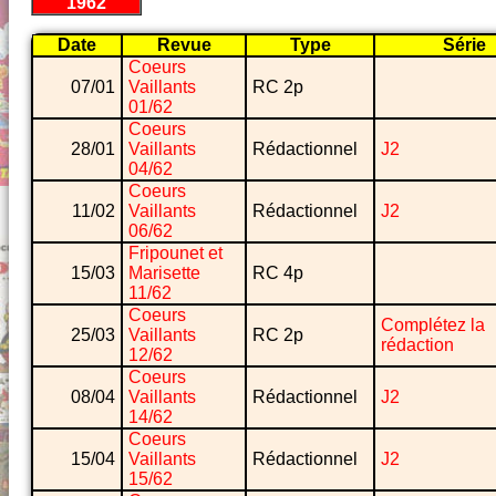
1962
Date
Revue
Type
Série
Coeurs
07/01
Vaillants
RC 2p
01/62
Coeurs
28/01
Vaillants
Rédactionnel
J2
04/62
Coeurs
11/02
Vaillants
Rédactionnel
J2
06/62
Fripounet et
15/03
Marisette
RC 4p
11/62
Coeurs
Complétez la
25/03
Vaillants
RC 2p
rédaction
12/62
Coeurs
08/04
Vaillants
Rédactionnel
J2
14/62
Coeurs
15/04
Vaillants
Rédactionnel
J2
15/62