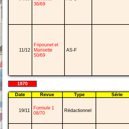
36/69
Fripounet et
11/12
Marisette
AS-F
50/69
1970
Date
Revue
Type
Série
Formule 1
19/11
Rédactionnel
08/70