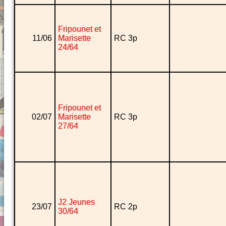
Fripounet et
11/06
Marisette
RC 3p
24/64
Fripounet et
02/07
Marisette
RC 3p
27/64
J2 Jeunes
23/07
RC 2p
30/64