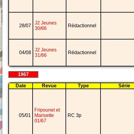
J2 Jeunes
28/07
Rédactionnel
30/66
J2 Jeunes
04/08
Rédactionnel
31/66
1967
Date
Revue
Type
Série
Fripounet et
05/01
Marisette
RC 3p
01/67