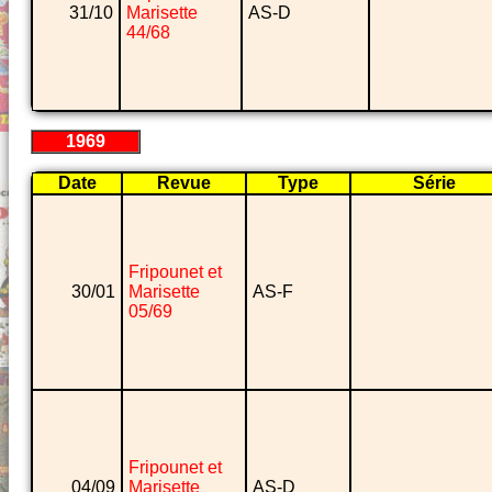
31/10
Marisette
AS-D
44/68
1969
Date
Revue
Type
Série
Fripounet et
30/01
Marisette
AS-F
05/69
Fripounet et
04/09
Marisette
AS-D