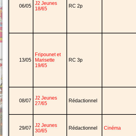
J2 Jeunes
06/05
RC 2p
18/65
Fripounet et
13/05
Marisette
RC 3p
19/65
J2 Jeunes
08/07
Rédactionnel
27/65
J2 Jeunes
29/07
Rédactionnel
Cinéma
30/65