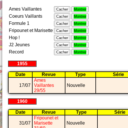
Ames Vaillantes
Cacher
Montrer
Coeurs Vaillants
Cacher
Montrer
Formule 1
Cacher
Montrer
Fripounet et Marisette
Cacher
Montrer
Hop !
Cacher
Montrer
J2 Jeunes
Cacher
Montrer
Record
Cacher
Montrer
1955
Date
Revue
Type
Série
Ames
17/07
Vaillantes
Nouvelle
29/55
1960
Date
Revue
Type
Série
Fripounet et
31/07
Marisette
Nouvelle