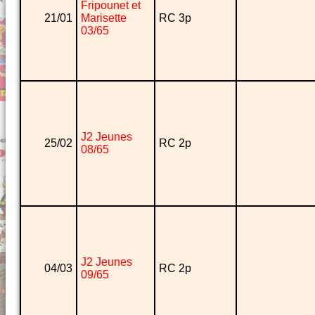
Fripounet et
21/01
Marisette
RC 3p
03/65
J2 Jeunes
25/02
RC 2p
08/65
J2 Jeunes
04/03
RC 2p
09/65