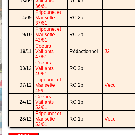
03/09
Vaillants
RC 4p
36/61
Fripounet et
14/09
Marisette
RC 2p
37/61
Fripounet et
19/10
Marisette
RC 3p
42/61
Coeurs
19/11
Vaillants
Rédactionnel
J2
47/61
Coeurs
03/12
Vaillants
RC 2p
49/61
Fripounet et
07/12
Marisette
RC 2p
Vécu
49/61
Coeurs
24/12
Vaillants
RC 1p
52/61
Fripounet et
28/12
Marisette
RC 1p
Vécu
52/61