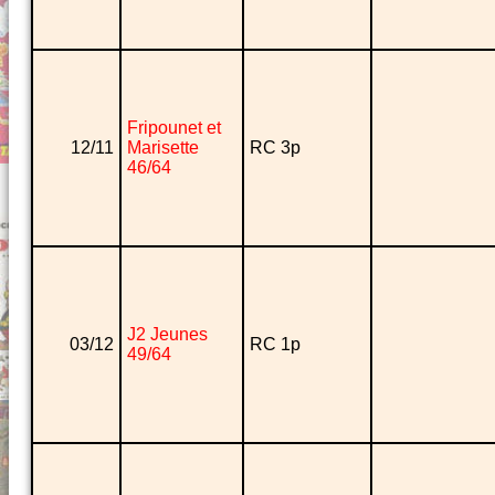
Fripounet et
12/11
Marisette
RC 3p
46/64
J2 Jeunes
03/12
RC 1p
49/64