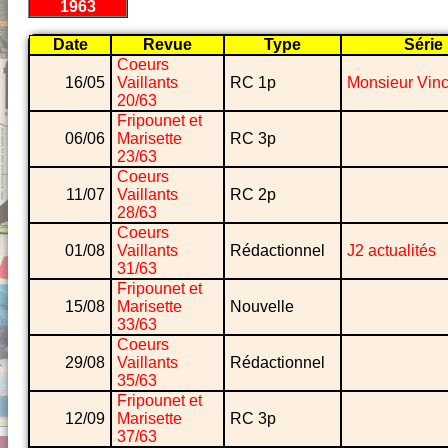
1963
Date
Revue
Type
Série
Coeurs
16/05
Vaillants
RC 1p
Monsieur Vinc
20/63
Fripounet et
06/06
Marisette
RC 3p
23/63
Coeurs
11/07
Vaillants
RC 2p
28/63
Coeurs
01/08
Vaillants
Rédactionnel
J2 actualités
31/63
Fripounet et
15/08
Marisette
Nouvelle
33/63
Coeurs
29/08
Vaillants
Rédactionnel
35/63
Fripounet et
12/09
Marisette
RC 3p
37/63