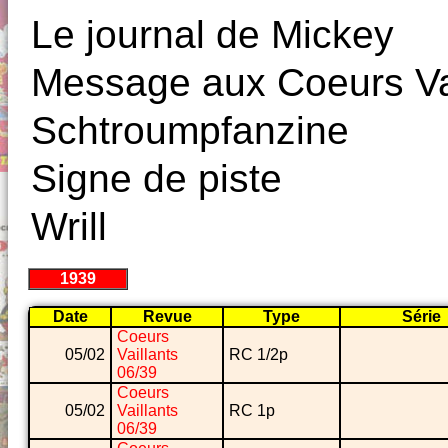
Le journal de Mickey
Message aux Coeurs Va
Schtroumpfanzine
Signe de piste
Wrill
1939
Date
Revue
Type
Série
Coeurs
05/02
Vaillants
RC 1/2p
06/39
Coeurs
05/02
Vaillants
RC 1p
06/39