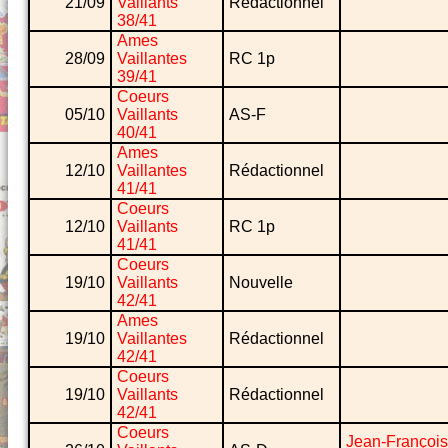
21/09
Vaillants
Rédactionnel
38/41
Ames
28/09
Vaillantes
RC 1p
39/41
Coeurs
05/10
Vaillants
AS-F
40/41
Ames
12/10
Vaillantes
Rédactionnel
41/41
Coeurs
12/10
Vaillants
RC 1p
41/41
Coeurs
19/10
Vaillants
Nouvelle
42/41
Ames
19/10
Vaillantes
Rédactionnel
42/41
Coeurs
19/10
Vaillants
Rédactionnel
42/41
Coeurs
Jean-François