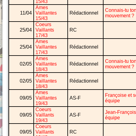
15/43
Ames
Connais-tu to
11/04
Vaillantes
Rédactionnel
mouvement ?
15/43
Coeurs
25/04
Vaillants
RC
17/43
Ames
25/04
Vaillantes
Rédactionnel
17/43
Ames
Connais-tu to
02/05
Vaillantes
Rédactionnel
mouvement ?
18/43
Ames
02/05
Vaillantes
Rédactionnel
18/43
Ames
Françoise et 
09/05
Vaillantes
AS-F
équipe
19/43
Coeurs
Jean-François
09/05
Vaillants
AS-F
équipe
19/43
Coeurs
09/05
Vaillants
RC