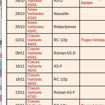
26/10
Vaillants
AS-D
équipe
43/41
Ames
26/10
Vaillantes
Nouvelle
43/41
Ames
26/10
Vaillantes
Rédactionnel
43/41
Coeurs
02/11
Vaillants
RC 1/2p
Pages héroïq
44/41
Coeurs
09/11
Vaillants
Roman AS-D
45/41
Coeurs
16/11
Vaillants
AS-F
46/41
Coeurs
16/11
Vaillants
RC 1/2p
46/41
Coeurs
23/11
Vaillants
Roman AS-F
47/41
Coeurs