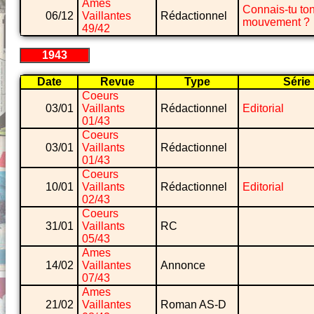
Ames
Connais-tu to
06/12
Vaillantes
Rédactionnel
mouvement ?
49/42
1943
Date
Revue
Type
Série
Coeurs
03/01
Vaillants
Rédactionnel
Editorial
01/43
Coeurs
03/01
Vaillants
Rédactionnel
01/43
Coeurs
10/01
Vaillants
Rédactionnel
Editorial
02/43
Coeurs
31/01
Vaillants
RC
05/43
Ames
14/02
Vaillantes
Annonce
07/43
Ames
21/02
Vaillantes
Roman AS-D