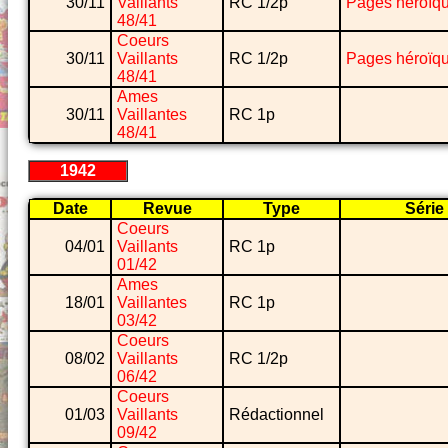
30/11
Vaillants
RC 1/2p
Pages héroïq
48/41
Coeurs
30/11
Vaillants
RC 1/2p
Pages héroïq
48/41
Ames
30/11
Vaillantes
RC 1p
48/41
1942
Date
Revue
Type
Série
Coeurs
04/01
Vaillants
RC 1p
01/42
Ames
18/01
Vaillantes
RC 1p
03/42
Coeurs
08/02
Vaillants
RC 1/2p
06/42
Coeurs
01/03
Vaillants
Rédactionnel
09/42