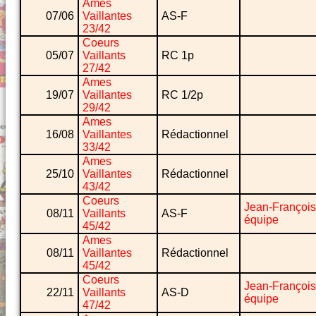
Ames
07/06
Vaillantes
AS-F
23/42
Coeurs
05/07
Vaillants
RC 1p
27/42
Ames
19/07
Vaillantes
RC 1/2p
29/42
Ames
16/08
Vaillantes
Rédactionnel
33/42
Ames
25/10
Vaillantes
Rédactionnel
43/42
Coeurs
Jean-François
08/11
Vaillants
AS-F
équipe
45/42
Ames
08/11
Vaillantes
Rédactionnel
45/42
Coeurs
Jean-François
22/11
Vaillants
AS-D
équipe
47/42