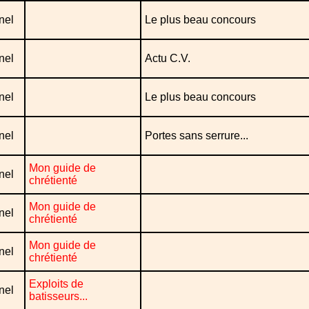
nel
Le plus beau concours
nel
Actu C.V.
nel
Le plus beau concours
nel
Portes sans serrure...
Mon guide de
nel
chrétienté
Mon guide de
nel
chrétienté
Mon guide de
nel
chrétienté
Exploits de
nel
batisseurs...