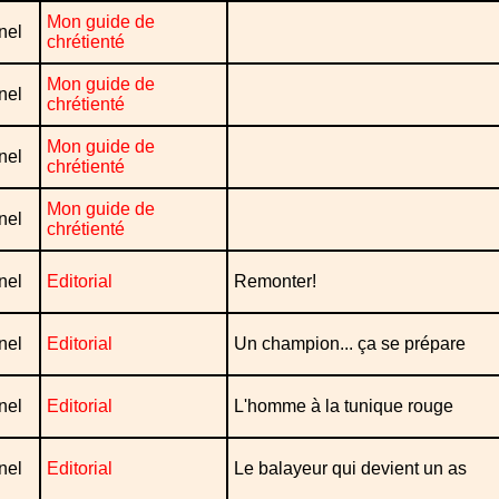
Mon guide de
nel
chrétienté
Mon guide de
nel
chrétienté
Mon guide de
nel
chrétienté
Mon guide de
nel
chrétienté
nel
Editorial
Remonter!
nel
Editorial
Un champion... ça se prépare
nel
Editorial
L'homme à la tunique rouge
nel
Editorial
Le balayeur qui devient un as