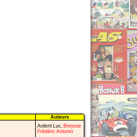
Auteurs
Ardent Luc,
Breysse
Frédéric Antonin