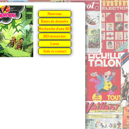
Nouveau
Bases de données
Recherche d'une BD
BD retrouvées
Liens
Aide et contact