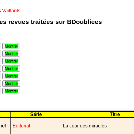
Vaillants
les revues traitées sur BDoubliees
Montrer
Montrer
Montrer
Montrer
Montrer
Montrer
Montrer
Série
Titre
nel
Editorial
La cour des miracles