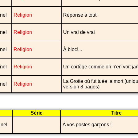
nel
Religion
Réponse à tout
nel
Religion
Un vrai de vrai
nel
Religion
À bloc!...
nel
Religion
Un cortège comme on n'en voit ja
La Grotte où fut tuée la mort (uni
nel
Religion
version 8 pages)
Série
Titre
nnel
A vos postes garçons !