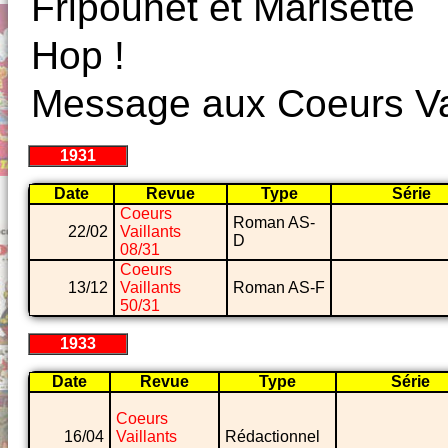
Fripounet et Marisette
Hop !
Message aux Coeurs Va
1931
Date
Revue
Type
Série
Coeurs
Roman AS-
22/02
Vaillants
D
08/31
Coeurs
13/12
Vaillants
Roman AS-F
50/31
1933
Date
Revue
Type
Série
Coeurs
16/04
Vaillants
Rédactionnel