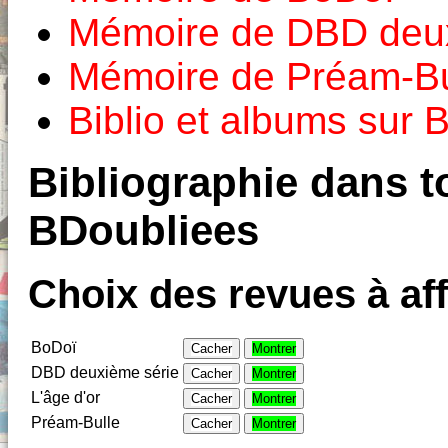
Mémoire de DBD deux
Mémoire de Préam-Bu
Biblio et albums sur
Bibliographie dans to
BDoubliees
Choix des revues à aff
BoDoï
Cacher
Montrer
DBD deuxième série
Cacher
Montrer
L'âge d'or
Cacher
Montrer
Préam-Bulle
Cacher
Montrer