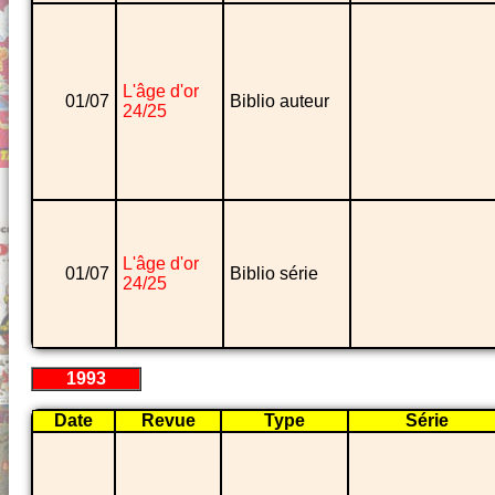
L'âge d'or
01/07
Biblio auteur
24/25
L'âge d'or
01/07
Biblio série
24/25
1993
Date
Revue
Type
Série