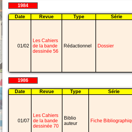
1984
Date
Revue
Type
Série
Les Cahiers
01/02
de la bande
Rédactionnel
Dossier
dessinée 56
1986
Date
Revue
Type
Série
Les Cahiers
Biblio
01/07
de la bande
Fiche Bibliographi
auteur
dessinée 70