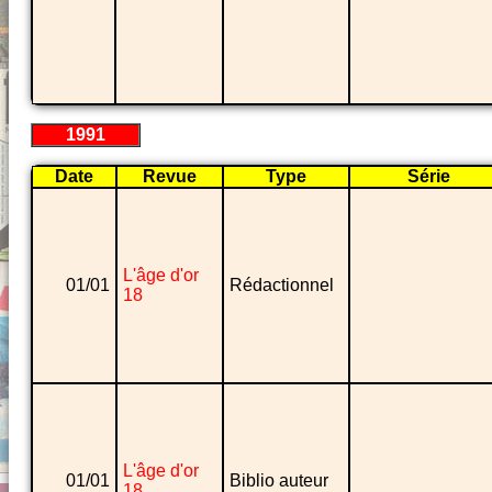
1991
Date
Revue
Type
Série
L'âge d'or
01/01
Rédactionnel
18
L'âge d'or
01/01
Biblio auteur
18