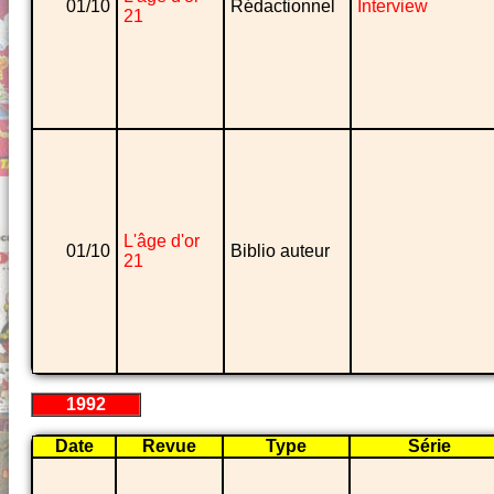
01/10
Rédactionnel
Interview
21
L'âge d'or
01/10
Biblio auteur
21
1992
Date
Revue
Type
Série