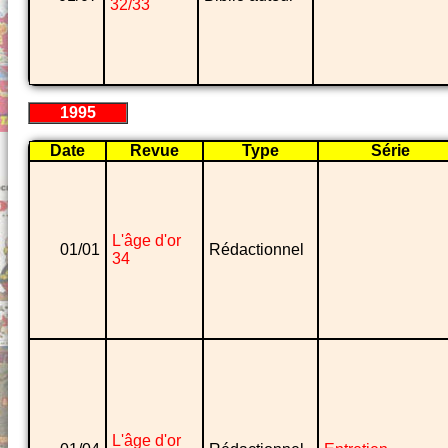
32/33
1995
Date
Revue
Type
Série
L'âge d'or
01/01
Rédactionnel
34
L'âge d'or