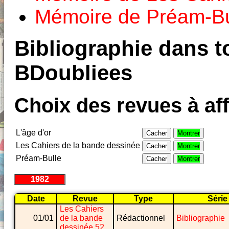
Mémoire de Préam-Bu
Bibliographie dans to
BDoubliees
Choix des revues à aff
L'âge d'or
Cacher
Montrer
Les Cahiers de la bande dessinée
Cacher
Montrer
Préam-Bulle
Cacher
Montrer
1982
Date
Revue
Type
Série
Les Cahiers
01/01
de la bande
Rédactionnel
Bibliographie
dessinée 52