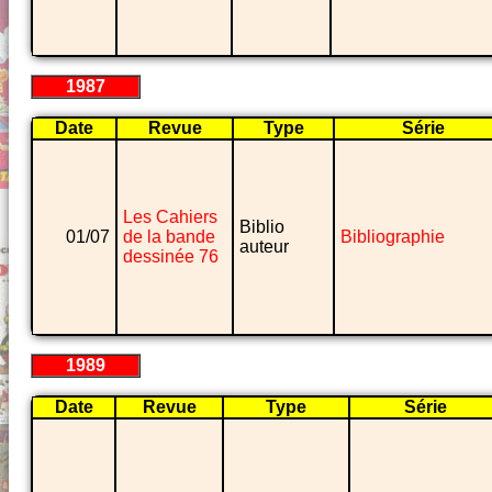
1987
Date
Revue
Type
Série
Les Cahiers
Biblio
01/07
de la bande
Bibliographie
auteur
dessinée 76
1989
Date
Revue
Type
Série