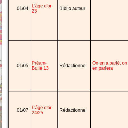
L'âge d'or
01/04
Biblio auteur
23
Préam-
On en a parlé, on
01/05
Rédactionnel
Bulle 13
en parlera
L'âge d'or
01/07
Rédactionnel
24/25