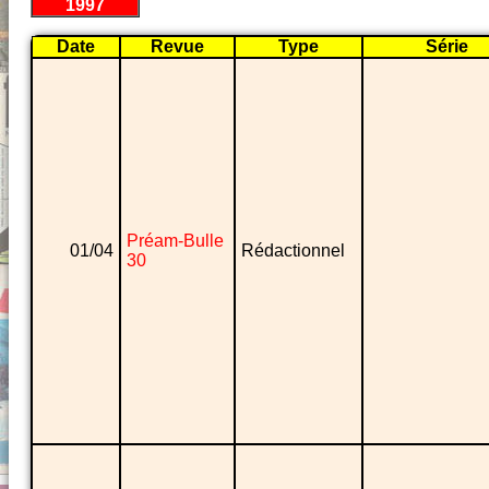
1997
Date
Revue
Type
Série
Préam-Bulle
01/04
Rédactionnel
30