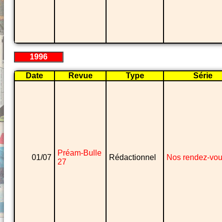
1996
Date
Revue
Type
Série
Préam-Bulle
01/07
Rédactionnel
Nos rendez-vo
27