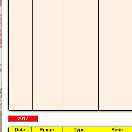
2017
Date
Revue
Type
Série