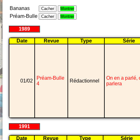
Bananas
Cacher
Montrer
Préam-Bulle
Cacher
Montrer
1989
Date
Revue
Type
Série
Préam-Bulle
On en a parlé, 
01/02
Rédactionnel
4
parlera
1991
Date
Revue
Type
Série