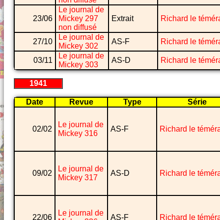
Le journal de
23/06
Mickey 297
Extrait
Richard le témér
non diffusé
Le journal de
27/10
AS-F
Richard le témér
Mickey 302
Le journal de
03/11
AS-D
Richard le témér
Mickey 303
1941
Date
Revue
Type
Série
Le journal de
02/02
AS-F
Richard le téméra
Mickey 316
Le journal de
09/02
AS-D
Richard le téméra
Mickey 317
Le journal de
22/06
AS-F
Richard le téméra