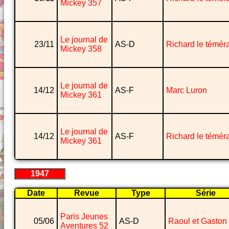
Mickey 357
Le journal de
23/11
AS-D
Richard le téméra
Mickey 358
Le journal de
14/12
AS-F
Marc Luron
Mickey 361
Le journal de
14/12
AS-F
Richard le téméra
Mickey 361
1947
Date
Revue
Type
Série
Paris Jeunes
05/06
AS-D
Raoul et Gaston
Aventures 52