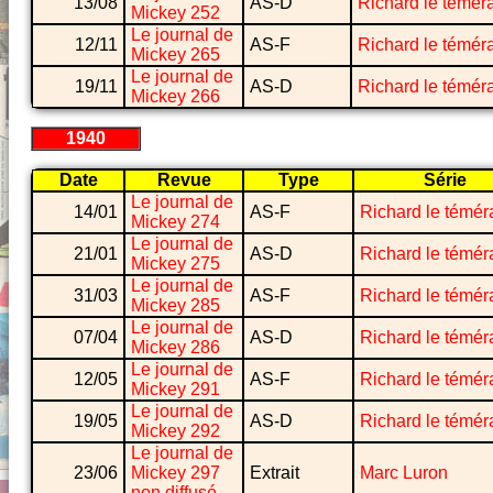
13/08
AS-D
Richard le téméra
Mickey 252
Le journal de
12/11
AS-F
Richard le téméra
Mickey 265
Le journal de
19/11
AS-D
Richard le téméra
Mickey 266
1940
Date
Revue
Type
Série
Le journal de
14/01
AS-F
Richard le témér
Mickey 274
Le journal de
21/01
AS-D
Richard le témér
Mickey 275
Le journal de
31/03
AS-F
Richard le témér
Mickey 285
Le journal de
07/04
AS-D
Richard le témér
Mickey 286
Le journal de
12/05
AS-F
Richard le témér
Mickey 291
Le journal de
19/05
AS-D
Richard le témér
Mickey 292
Le journal de
23/06
Mickey 297
Extrait
Marc Luron
non diffusé