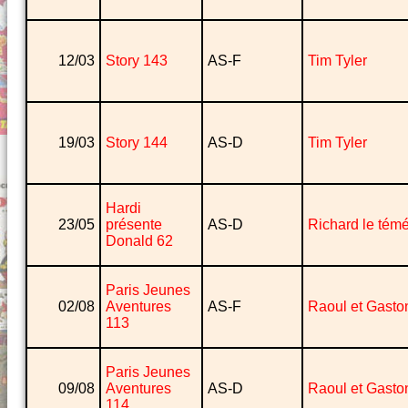
12/03
Story 143
AS-F
Tim Tyler
19/03
Story 144
AS-D
Tim Tyler
Hardi
23/05
présente
AS-D
Richard le témé
Donald 62
Paris Jeunes
02/08
Aventures
AS-F
Raoul et Gasto
113
Paris Jeunes
09/08
Aventures
AS-D
Raoul et Gasto
114