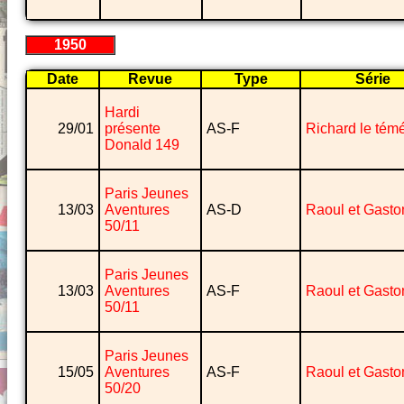
1950
Date
Revue
Type
Série
Hardi
29/01
présente
AS-F
Richard le témé
Donald 149
Paris Jeunes
13/03
Aventures
AS-D
Raoul et Gasto
50/11
Paris Jeunes
13/03
Aventures
AS-F
Raoul et Gasto
50/11
Paris Jeunes
15/05
Aventures
AS-F
Raoul et Gasto
50/20