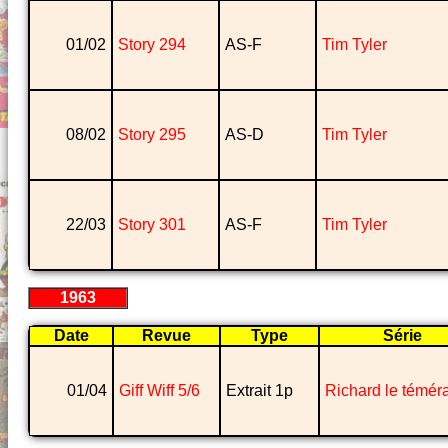
01/02
Story 294
AS-F
Tim Tyler
08/02
Story 295
AS-D
Tim Tyler
22/03
Story 301
AS-F
Tim Tyler
1963
Date
Revue
Type
Série
01/04
Giff Wiff 5/6
Extrait 1p
Richard le téméra