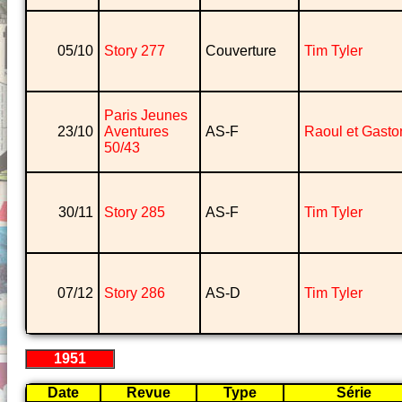
05/10
Story 277
Couverture
Tim Tyler
Paris Jeunes
23/10
Aventures
AS-F
Raoul et Gasto
50/43
30/11
Story 285
AS-F
Tim Tyler
07/12
Story 286
AS-D
Tim Tyler
1951
Date
Revue
Type
Série