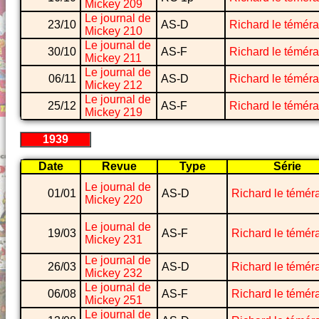
Mickey 209
Le journal de
23/10
AS-D
Richard le téméra
Mickey 210
Le journal de
30/10
AS-F
Richard le téméra
Mickey 211
Le journal de
06/11
AS-D
Richard le téméra
Mickey 212
Le journal de
25/12
AS-F
Richard le téméra
Mickey 219
1939
Date
Revue
Type
Série
Le journal de
01/01
AS-D
Richard le téméra
Mickey 220
Le journal de
19/03
AS-F
Richard le téméra
Mickey 231
Le journal de
26/03
AS-D
Richard le téméra
Mickey 232
Le journal de
06/08
AS-F
Richard le téméra
Mickey 251
Le journal de