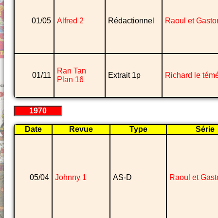
01/05
Alfred 2
Rédactionnel
Raoul et Gasto
Ran Tan
01/11
Extrait 1p
Richard le témé
Plan 16
1970
Date
Revue
Type
Série
05/04
Johnny 1
AS-D
Raoul et Gast