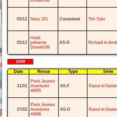
Donald 88
03/12
Story 181
Couverture
Tim Tyler
Hardi
05/12
présente
AS-D
Richard le témé
Donald 89
1949
Date
Revue
Type
Série
Paris Jeunes
31/01
Aventures
AS-F
Raoul et Gasto
49/05
Paris Jeunes
07/02
Aventures
AS-D
Raoul et Gasto
49/06