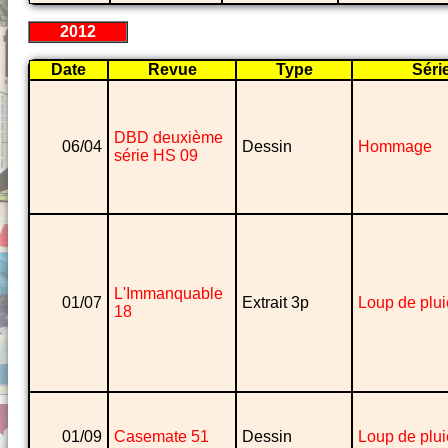
2012
Date
Revue
Type
Séri
DBD deuxième
06/04
Dessin
Hommage
série HS 09
L'Immanquable
01/07
Extrait 3p
Loup de plui
18
01/09
Casemate 51
Dessin
Loup de plui