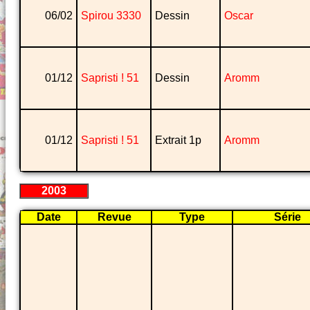
06/02
Spirou 3330
Dessin
Oscar
01/12
Sapristi ! 51
Dessin
Aromm
01/12
Sapristi ! 51
Extrait 1p
Aromm
2003
Date
Revue
Type
Série