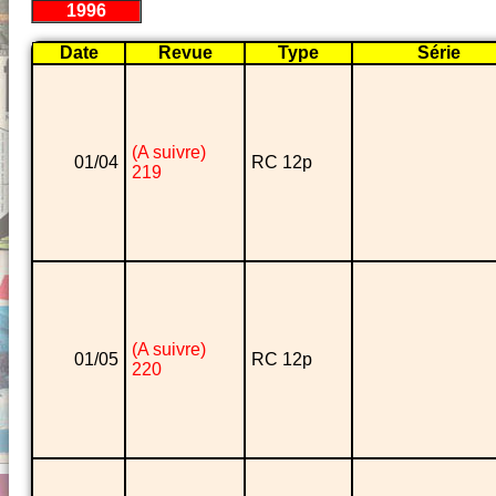
1996
Date
Revue
Type
Série
(A suivre)
01/04
RC 12p
219
(A suivre)
01/05
RC 12p
220