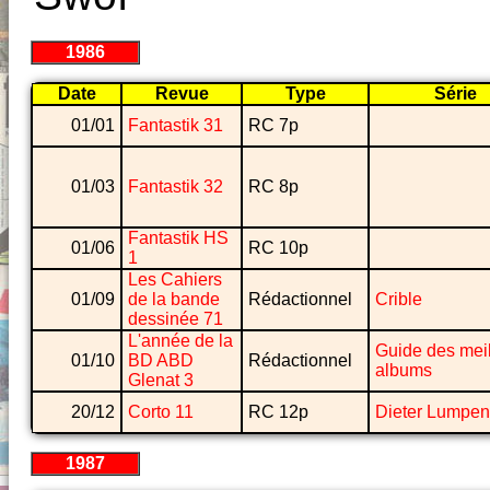
1986
Date
Revue
Type
Série
01/01
Fantastik 31
RC 7p
01/03
Fantastik 32
RC 8p
Fantastik HS
01/06
RC 10p
1
Les Cahiers
01/09
de la bande
Rédactionnel
Crible
dessinée 71
L'année de la
Guide des meil
01/10
BD ABD
Rédactionnel
albums
Glenat 3
20/12
Corto 11
RC 12p
Dieter Lumpen
1987