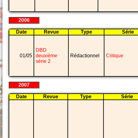
2006
Date
Revue
Type
Série
DBD
01/05
deuxième
Rédactionnel
Critique
série 2
2007
Date
Revue
Type
Série