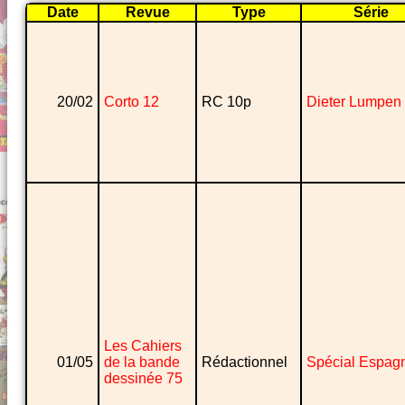
Date
Revue
Type
Série
20/02
Corto 12
RC 10p
Dieter Lumpen
Les Cahiers
01/05
de la bande
Rédactionnel
Spécial Espag
dessinée 75