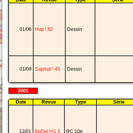
01/06
Hop ! 82
Dessin
01/09
Sapristi ! 43
Dessin
2001
Date
Revue
Type
Série
12/01
BoDoï HS 3
RC 10p