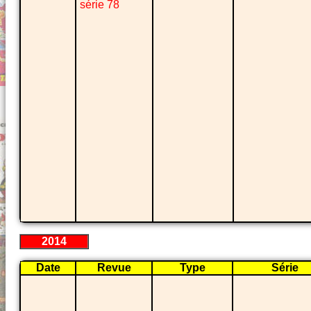
série 78
2014
Date
Revue
Type
Série