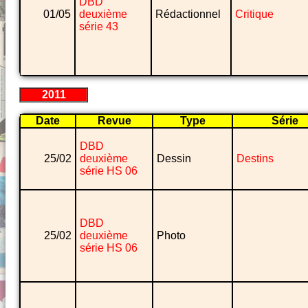
DBD
01/05
deuxième
Rédactionnel
Critique
série 43
2011
Date
Revue
Type
Série
DBD
25/02
deuxième
Dessin
Destins
série HS 06
DBD
25/02
deuxième
Photo
série HS 06