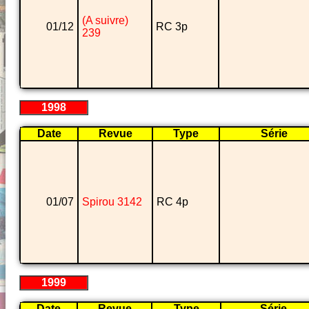
(A suivre)
01/12
RC 3p
239
1998
Date
Revue
Type
Série
01/07
Spirou 3142
RC 4p
1999
Date
Revue
Type
Série