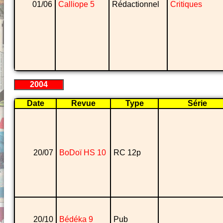
01/06
Calliope 5
Rédactionnel
Critiques
2004
Date
Revue
Type
Série
20/07
BoDoï HS 10
RC 12p
20/10
Bédéka 9
Pub