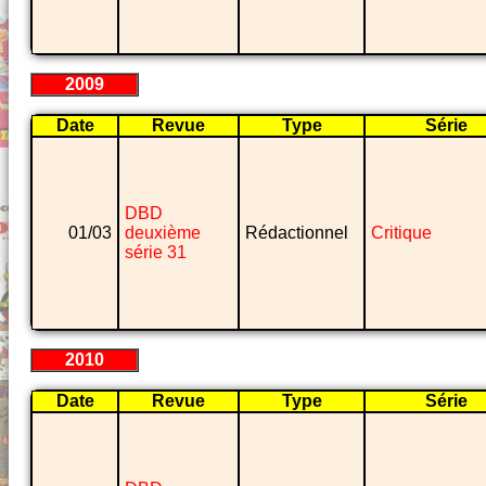
2009
Date
Revue
Type
Série
DBD
01/03
deuxième
Rédactionnel
Critique
série 31
2010
Date
Revue
Type
Série