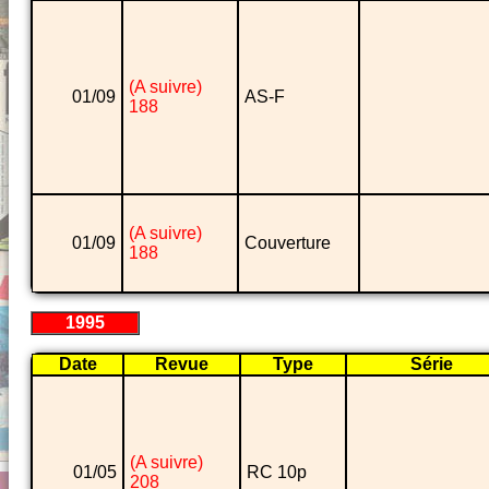
(A suivre)
01/09
AS-F
188
(A suivre)
01/09
Couverture
188
1995
Date
Revue
Type
Série
(A suivre)
01/05
RC 10p
208