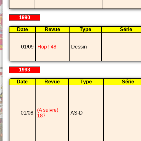
1990
Date
Revue
Type
Série
01/09
Hop ! 48
Dessin
1993
Date
Revue
Type
Série
(A suivre)
01/08
AS-D
187