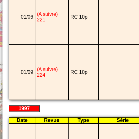
(A suivre)
01/06
RC 10p
221
(A suivre)
01/09
RC 10p
224
1997
Date
Revue
Type
Série