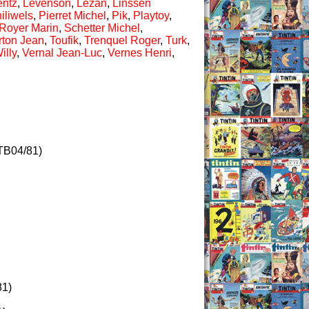
entz
,
Levenson
,
Lezan
,
Linssen
iliwels
,
Pierret Michel
,
Pik
,
Playtoy
,
Royer Marin
,
Schetter Michel
,
rton Jean
,
Toufik
,
Trenquel Roger
,
Turk
,
illy
,
Vernal Jean-Luc
,
Vernes Henri
,
B04/81)
1)