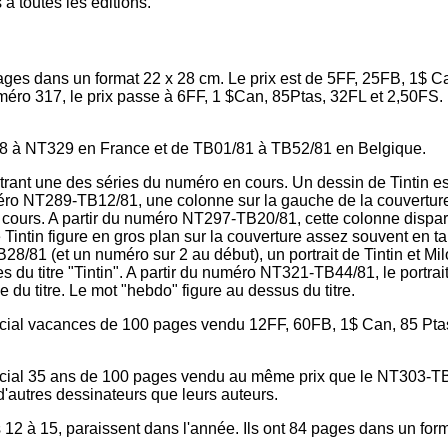
 toutes les éditions.
pages dans un format 22 x 28 cm. Le prix est de 5FF, 25FB, 1$ C
méro 317, le prix passe à 6FF, 1 $Can, 85Ptas, 32FL et 2,50FS.
78 à NT329 en France et de TB01/81 à TB52/81 en Belgique.
strant une des séries du numéro en cours. Un dessin de Tintin es
uméro NT289-TB12/81, une colonne sur la gauche de la couvertur
 cours. A partir du numéro NT297-TB20/81, cette colonne dispara
intin figure en gros plan sur la couverture assez souvent en ta
28/81 (et un numéro sur 2 au début), un portrait de Tintin et Mi
es du titre "Tintin". A partir du numéro NT321-TB44/81, le portrai
du titre. Le mot "hebdo" figure au dessus du titre.
ial vacances de 100 pages vendu 12FF, 60FB, 1$ Can, 85 Ptas
ial 35 ans de 100 pages vendu au même prix que le NT303-T
'autres dessinateurs que leurs auteurs.
 12 à 15, paraissent dans l'année. Ils ont 84 pages dans un for