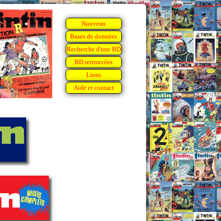
Nouveau
Bases de données
Recherche d'une BD
BD retrouvées
Liens
Aide et contact