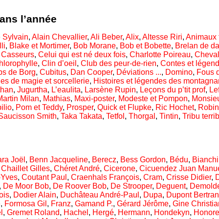
dans l’année
 Sylvain
,
Alain Chevallier
,
Ali Beber
,
Alix
,
Altesse Riri
,
Animaux 
li
,
Blake et Mortimer
,
Bob Morane
,
Bob et Bobette
,
Brelan de d
,
Casseurs
,
Celui qui est né deux fois
,
Charlotte Poireau
,
Cheval
hlorophylle
,
Clin d’oeil
,
Club des peur-de-rien
,
Contes et légen
s de Borg
,
Cubitus
,
Dan Cooper
,
Déviations ...
,
Domino
,
Fous 
des de magie et sorcellerie
,
Histoires et légendes des montagn
than
,
Jugurtha
,
L’eaulita
,
Larsène Rupin
,
Leçons du p’tit prof
,
Le
Martin Milan
,
Mathias
,
Maxi-poster
,
Modeste et Pompon
,
Monsie
ilio
,
Pom et Teddy
,
Prosper
,
Quick et Flupke
,
Ric Hochet
,
Robin
Saucisson Smith
,
Taka Takata
,
Tetfol
,
Thorgal
,
Tintin
,
Tribu terri
ra Joël
,
Benn Jacqueline
,
Berecz
,
Bess Gordon
,
Bédu
,
Bianchi
,
Chaillet Gilles
,
Chéret André
,
Cicerone
,
Cicuendez Juan Manu
-Yves
,
Coutant Paul
,
Craenhals François
,
Cram
,
Crisse Didier
,
,
De Moor Bob
,
De Roover Bob
,
De Strooper
,
Deguent
,
Demolde
ois
,
Dodier Alain
,
Duchâteau André-Paul
,
Dupa
,
Dupont Bertra
e
,
Formosa Gil
,
Franz
,
Gamand P.
,
Gérard Jérôme
,
Gine Christia
l
,
Gremet Roland
,
Hachel
,
Hergé
,
Hermann
,
Hondekyn
,
Honore