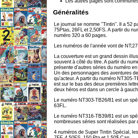
Les autres pages sont communes à
Généralités
Le journal se nomme "Tintin". Il a 52 
75Ptas, 26FL et 2,50FS. A partir du nu
numéro 320 a 60 pages.
Les numéros de l'année vont de NT;2
La couverture est un grand dessin illu
souvent à côté du titre. A partir du n
présente d'autres séries du numéro en
Un des personnages des aventures de T
qu'acteur. A partir du numéro NT305-TB
est sur le bas des deux premières lettr
deux héros est dans un cercle à gauche 
Le numéro NT303-TB26/81 est un spéc
63FL.
Le numéro NT316-TB39/81 est un spéc
nombreuses séries sont réalisées par d
4 numéros de Super Tintin Spécial, les
7FF, 4,50FS, 150 Pta et 1,50$ Can.