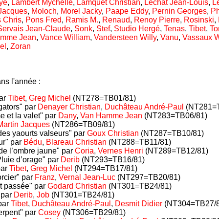
ye
,
Lambert Mychelle
,
Lamquet Christian
,
Lechat Jean-Louis
,
L
 Jacques
,
Moloch
,
Morel Jacky
,
Paape Eddy
,
Pernin Georges
,
Ph
 Chris
,
Pons Fred
,
Ramis M.
,
Renaud
,
Renoy Pierre
,
Rosinski
,
Servais Jean-Claude
,
Sonk
,
Stef
,
Studio Hergé
,
Tenas
,
Tibet
,
To
amme Jean
,
Vance William
,
Vandersteen Willy
,
Vanu
,
Vassaux W
el
,
Zoran
ns l'année :
par
Tibet
,
Greg Michel
(NT278=TB01/81)
gators" par
Denayer Christian
,
Duchâteau André-Paul
(NT281=T
e et la valet" par
Dany
,
Van Hamme Jean
(NT283=TB06/81)
Martin Jacques
(NT286=TB09/81)
es yaourts valseurs" par
Goux Christian
(NT287=TB10/81)
ur" par
Bédu
,
Blareau Christian
(NT288=TB11/81)
de l’ombre jaune" par
Coria
,
Vernes Henri
(NT289=TB12/81)
Pluie d’orage" par
Derib
(NT293=TB16/81)
par
Tibet
,
Greg Michel
(NT294=TB17/81)
rcier" par
Franz
,
Vernal Jean-Luc
(NT297=TB20/81)
t passée" par
Godard Christian
(NT301=TB24/81)
" par
Derib
,
Job
(NT301=TB24/81)
par
Tibet
,
Duchâteau André-Paul
,
Desmit Didier
(NT304=TB27/8
erpent" par
Cosey
(NT306=TB29/81)