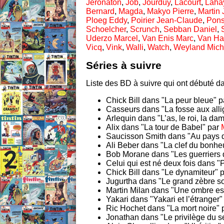
Jeronaton
,
Job
,
Jourduy
,
Lacourt
,
Laha
Bernard
,
Magda
,
Makyo Pierre
,
Martin
Ploeg Eddy
,
Poirier Jean-Claude
,
Pons
Schoelcher
,
Scrunch
,
Sebban Daniel
,
Uderzo Marcel
,
Van Enis Marc
,
Van H
Vicq
,
Vink
,
Walli
,
Watch
,
Weyland Mich
Séries à suivre
Liste des BD à suivre qui ont débuté da
Chick Bill dans "La peur bleue" 
Casseurs dans "La fosse aux alli
Arlequin dans "L’as, le roi, la dam
Alix dans "La tour de Babel" par
Saucisson Smith dans "Au pays d
Ali Beber dans "La clef du bonhe
Bob Morane dans "Les guerriers 
Celui qui est né deux fois dans "
Chick Bill dans "Le dynamiteur" 
Jugurtha dans "Le grand zèbre so
Martin Milan dans "Une ombre es
Yakari dans "Yakari et l’étranger
Ric Hochet dans "La mort noire" 
Jonathan dans "Le privilège du s