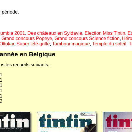
 période.
lumbia 2001
,
Des châteaux en Syldavie
,
Election Miss Tintin
,
E
,
Grand concours Popeye
,
Grand concours Science fiction
,
Héro
Ottokar
,
Super télé-grille
,
Tambour magique
,
Temple du soleil
,
T
'année en Belgique
s les recueils suivants :
81
81
81
81
81
82