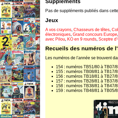
Suppléments
Pas de suppléments publiés dans cette
Jeux
A vos crayons
,
Chasseurs de têtes
,
Co
électroniques
,
Grand concours Europe
avec Pilou
,
KO en 9 rounds
,
Sceptre d’
Recueils des numéros de l
Les numéros de l'année se trouvent dan
154 : numéros TB51/80 à TB07/
155 : numéros TB08/81 à TB17/
156 : numéros TB18/81 à TB27/
157 : numéros TB28/81 à TB37/
158 : numéros TB38/81 à TB47/
159 : numéros TB48/81 à TB05/