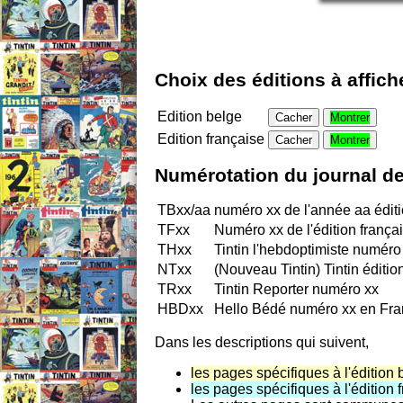
Choix des éditions à affich
Edition belge
Cacher
Montrer
Edition française
Cacher
Montrer
Numérotation du journal de
TBxx/aa
numéro xx de l'année aa édit
TFxx
Numéro xx de l'édition frança
THxx
Tintin l'hebdoptimiste numéro
NTxx
(Nouveau Tintin) Tintin éditi
TRxx
Tintin Reporter numéro xx
HBDxx
Hello Bédé numéro xx en Fr
Dans les descriptions qui suivent,
les pages spécifiques à l'édition 
les pages spécifiques à l'édition 