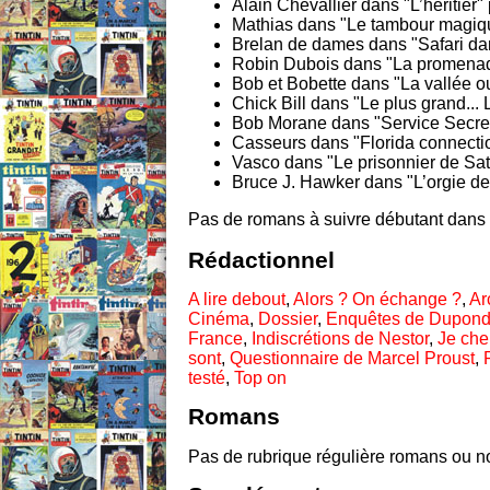
Alain Chevallier dans "L’héritier"
Mathias dans "Le tambour magiq
Brelan de dames dans "Safari dan
Robin Dubois dans "La promenad
Bob et Bobette dans "La vallée o
Chick Bill dans "Le plus grand... Le
Bob Morane dans "Service Secr
Casseurs dans "Florida connecti
Vasco dans "Le prisonnier de Sa
Bruce J. Hawker dans "L’orgie d
Pas de romans à suivre débutant dans 
Rédactionnel
A lire debout
,
Alors ? On échange ?
,
Ar
Cinéma
,
Dossier
,
Enquêtes de Dupond
France
,
Indiscrétions de Nestor
,
Je che
sont
,
Questionnaire de Marcel Proust
,
testé
,
Top on
Romans
Pas de rubrique régulière romans ou no