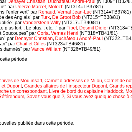
 par
Denayer Christian
,
Duchâteau André-Paul
(NT309=TB32/8
ue" par
Uderzo Marcel
,
Moloch
(NT314=TB37/81)
s l’enfer vert" par
Renaud
,
Vernal Jean-Luc
(NT314=TB37/81)
e des Anglais" par
Turk
,
De Groot Bob
(NT315=TB38/81)
ubliée" par
Vandersteen Willy
(NT317=TB40/81)
 plus fort... Le plus... etc..." par
Tibet
,
Desmit Didier
(NT318=TB
et Soucoupes" par
Coria
,
Vernes Henri
(NT318=TB41/81)
on" par
Denayer Christian
,
Duchâteau André-Paul
(NT322=TB45
tan" par
Chaillet Gilles
(NT323=TB46/81)
es damnés" par
Vance William
(NT326=TB49/81)
cette période
chives de Moulinsart
,
Carnet d’adresses de Milou
,
Carnet de no
 et Dupont
,
Grandes affaires de l’inspecteur Dupont
,
Grands rep
rche un correspondant
,
Livre de bord du capitaine Haddock
,
Mo
Référendum
,
Savez-vous que ?
,
Si vous avez quelque chose à dire
uvelles publiée dans cette période.