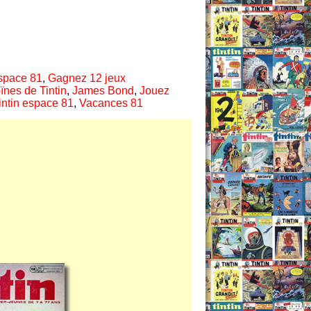
space 81
,
Gagnez 12 jeux
ïnes de Tintin
,
James Bond
,
Jouez
intin espace 81
,
Vacances 81