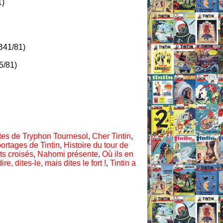
1)
41/81)
/81)
tes de Tryphon Tournesol
,
Cher Tintin
,
ortages de Tintin
,
Histoire du tour de
ts croisés
,
Nahomi présente
,
Où ils en
, dites-le, mais dites le fort !
,
Tintin a