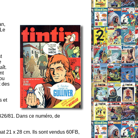
an,
 Le
t
e
ît.
nt
lou
t des
 et
B26/81. Dans ce numéro, de
mat 21 x 28 cm. Ils sont vendus 60FB,