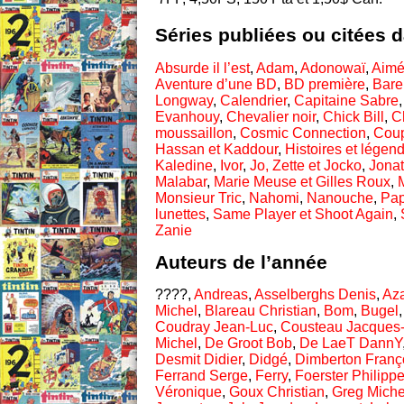
Séries publiées ou citées 
Absurde il l’est
,
Adam
,
Adonowaï
,
Aimé
Aventure d’une BD
,
BD première
,
Barel
Longway
,
Calendrier
,
Capitaine Sabre
Evanhouy
,
Chevalier noir
,
Chick Bill
,
C
moussaillon
,
Cosmic Connection
,
Coup
Hassan et Kaddour
,
Histoires et légen
Kaledine
,
Ivor
,
Jo, Zette et Jocko
,
Jona
Malabar
,
Marie Meuse et Gilles Roux
,
Monsieur Tric
,
Nahomi
,
Nanouche
,
Pap
lunettes
,
Same Player et Shoot Again
,
Zanie
Auteurs de l’année
????,
Andreas
,
Asselberghs Denis
,
Aza
Michel
,
Blareau Christian
,
Bom
,
Bugel
Coudray Jean-Luc
,
Cousteau Jacques
Michel
,
De Groot Bob
,
De LaeT DannY
Desmit Didier
,
Didgé
,
Dimberton Franç
Ferrand Serge
,
Ferry
,
Foerster Philipp
Véronique
,
Goux Christian
,
Greg Miche