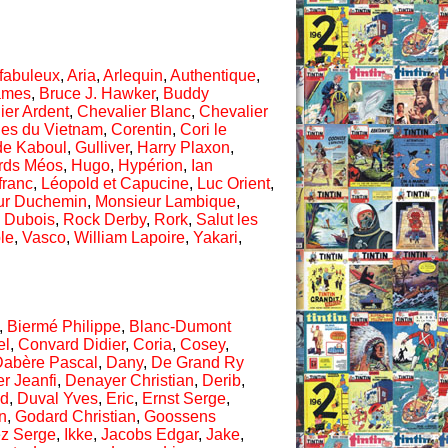
fabuleux
,
Aria
,
Arlequin
,
Authentique
,
ames
,
Bruce J. Hawker
,
Buddy
ier Ardent
,
Chevalier Blanc
,
Chevalier
des du Vietnam
,
Corentin
,
Cori le
de Kaboul
,
Gulliver
,
Harry Plaxon
,
ards Méos
,
Hugo
,
Hypérion
,
Ian
franc
,
Léopold et Capucine
,
Luc Orient
,
ur Duchemin
,
Monsieur Lambique
,
 Dubois
,
Rock Derby
,
Rork
,
Salut les
ble
,
Vasco
,
William Lapoire
,
Yakari
,
,
Biermé Philippe
,
Blanc-Dumont
el
,
Convard Didier
,
Coria
,
Cosey
,
Dabère Pascal
,
Dany
,
De Grand Ry
r Jeanfi
,
Denayer Christian
,
Derib
,
nd
,
Duval Yves
,
Eric
,
Ernst Serge
,
n
,
Godard Christian
,
Goossens
z Serge
,
Ikke
,
Jacobs Edgar
,
Jake
,